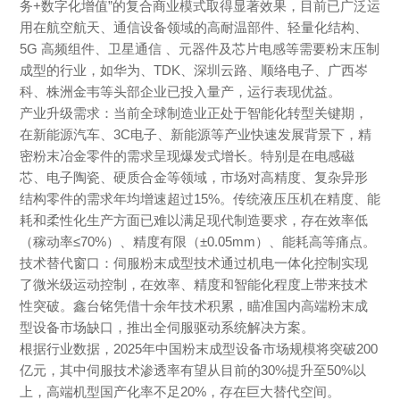
务+数字化增值”的复合商业模式取得显著效果，目前已广泛运
用在航空航天、通信设备领域的高耐温部件、轻量化结构、
5G 高频组件、卫星通信 、元器件及芯片电感等需要粉末压制
成型的行业，如华为、TDK、深圳云路、顺络电子、广西岑
科、株洲金韦等头部企业已投入量产，运行表现优益。
产业升级需求：当前全球制造业正处于智能化转型关键期，
在新能源汽车、3C电子、新能源等产业快速发展背景下，精
密粉末冶金零件的需求呈现爆发式增长。特别是在电感磁
芯、电子陶瓷、硬质合金等领域，市场对高精度、复杂异形
结构零件的需求年均增速超过15%。传统液压压机在精度、能
耗和柔性化生产方面已难以满足现代制造要求，存在效率低
（稼动率≤70%）、精度有限（±0.05mm）、能耗高等痛点。
技术替代窗口：伺服粉末成型技术通过机电一体化控制实现
了微米级运动控制，在效率、精度和智能化程度上带来技术
性突破。鑫台铭凭借十余年技术积累，瞄准国内高端粉末成
型设备市场缺口，推出全伺服驱动系统解决方案。
根据行业数据，2025年中国粉末成型设备市场规模将突破200
亿元，其中伺服技术渗透率有望从目前的30%提升至50%以
上，高端机型国产化率不足20%，存在巨大替代空间。