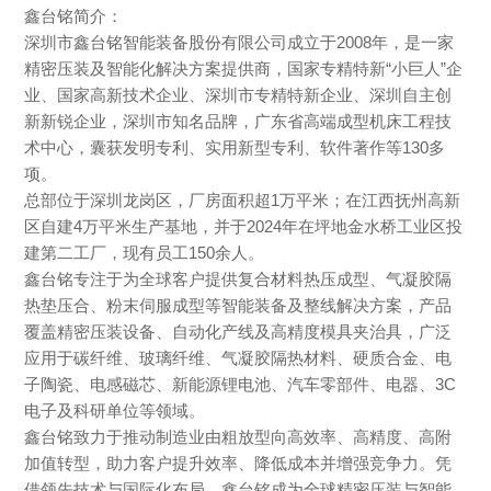
鑫台铭简介：
深圳市鑫台铭智能装备股份有限公司成立于2008年，是一家
精密压装及智能化解决方案提供商，国家专精特新“小巨人”企
业、国家高新技术企业、深圳市专精特新企业、深圳自主创
新新锐企业，深圳市知名品牌，广东省高端成型机床工程技
术中心，囊获发明专利、实用新型专利、软件著作等130多
项。
总部位于深圳龙岗区，厂房面积超1万平米；在江西抚州高新
区自建4万平米生产基地，并于2024年在坪地金水桥工业区投
建第二工厂，现有员工150余人。
鑫台铭专注于为全球客户提供复合材料热压成型、气凝胶隔
热垫压合、粉末伺服成型等智能装备及整线解决方案，产品
覆盖精密压装设备、自动化产线及高精度模具夹治具，广泛
应用于碳纤维、玻璃纤维、气凝胶隔热材料、硬质合金、电
子陶瓷、电感磁芯、新能源锂电池、汽车零部件、电器、3C
电子及科研单位等领域。
鑫台铭致力于推动制造业由粗放型向高效率、高精度、高附
加值转型，助力客户提升效率、降低成本并增强竞争力。凭
借领先技术与国际化布局，鑫台铭成为全球精密压装与智能